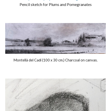
Pencil sketch for Plums and Pomegranates
Montellà del Cadí (100 x 30 cm.) Charcoal on canvas.